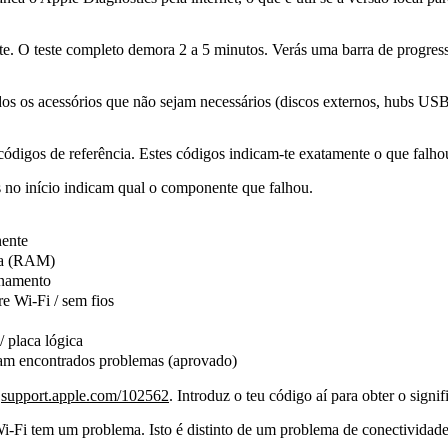
ente. O teste completo demora 2 a 5 minutos. Verás uma barra de progr
dos os acessórios que não sejam necessários (discos externos, hubs USB
digos de referência. Estes códigos indicam-te exatamente o que falho
as no início indicam qual o componente que falhou.
ente
a (RAM)
namento
e Wi-Fi / sem fios
/ placa lógica
am encontrados problemas (aprovado)
m
support.apple.com/102562
. Introduz o teu código aí para obter o sign
 tem um problema. Isto é distinto de um problema de conectividade d