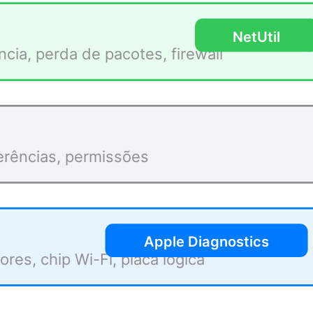
NetUtil
ia, perda de pacotes, firewall
erências, permissões
Apple Diagnostics
es, chip Wi-Fi, placa lógica