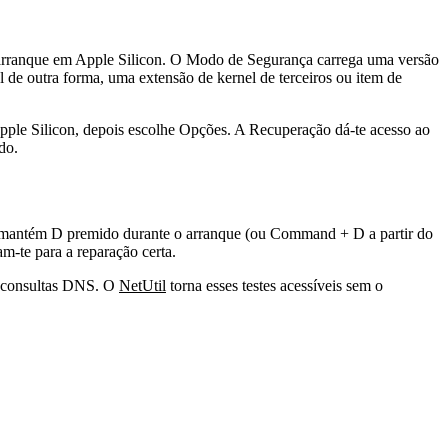
de arranque em Apple Silicon. O Modo de Segurança carrega uma versão
e outra forma, uma extensão de kernel de terceiros ou item de
le Silicon, depois escolhe Opções. A Recuperação dá-te acesso ao
do.
s: mantém D premido durante o arranque (ou Command + D a partir do
m-te para a reparação certa.
 e consultas DNS. O
NetUtil
torna esses testes acessíveis sem o