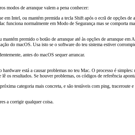
utros modos de arranque valem a pena conhecer:
que em Intel, ou mantém premida a tecla Shift após o ecrã de opções 
Mac funciona normalmente em Modo de Segurança mas se comporta mal d
mantém premido o botão de arranque até às opções de arranque em App
lação do macOS. Usa isto se o software do teu sistema estiver corrompi
dentemente, antes do macOS sequer arrancar.
e o hardware está a causar problemas no teu Mac. O processo é simple
 lê os resultados. Se houver problemas, os códigos de referência aponta
próxima categoria mais concreta, e são testáveis com ping, traceroute
s a corrigir qualquer coisa.