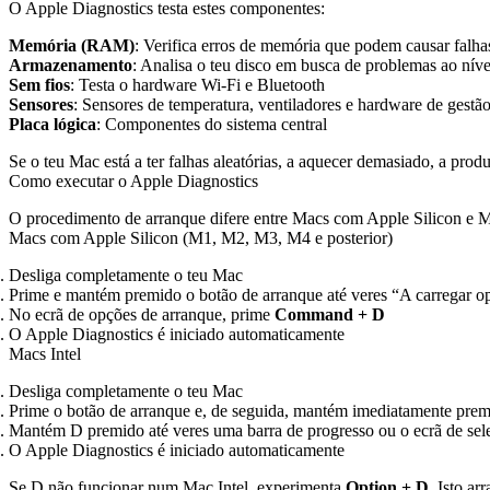
O Apple Diagnostics testa estes componentes:
Memória (RAM)
: Verifica erros de memória que podem causar falh
Armazenamento
: Analisa o teu disco em busca de problemas ao nív
Sem fios
: Testa o hardware Wi-Fi e Bluetooth
Sensores
: Sensores de temperatura, ventiladores e hardware de gestão
Placa lógica
: Componentes do sistema central
Se o teu Mac está a ter falhas aleatórias, a aquecer demasiado, a pro
Como executar o Apple Diagnostics
O procedimento de arranque difere entre Macs com Apple Silicon e Ma
Macs com Apple Silicon (M1, M2, M3, M4 e posterior)
Desliga completamente o teu Mac
Prime e mantém premido o botão de arranque até veres “A carregar o
No ecrã de opções de arranque, prime
Command + D
O Apple Diagnostics é iniciado automaticamente
Macs Intel
Desliga completamente o teu Mac
Prime o botão de arranque e, de seguida, mantém imediatamente pre
Mantém D premido até veres uma barra de progresso ou o ecrã de sel
O Apple Diagnostics é iniciado automaticamente
Se D não funcionar num Mac Intel, experimenta
Option + D
. Isto ar