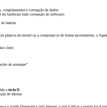
as, congelamentos e corrupção de dados
el do hardware (não corrupção de software)
 de bateria
duzir pânicos do kernel ou a comportar-se de forma inconsistente, o Appl
cs Intel.
pções de arranque”
mida a
tecla D
eção de idioma
ranca o Apple Diagnostics pela internet, o que é útil se a versão local p