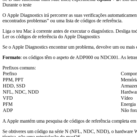
Durante o teste
O Apple Diagnostics irá percorrer as suas verificações automaticam
encontrados problemas” ou uma lista de códigos de referência.
Liga o teu Mac à corrente antes de executar o diagnóstico. Desliga to
Ler os códigos de referência do Apple Diagnostics
Se o Apple Diagnostics encontrar um problema, devolve um ou mais có
Formato
: os códigos têm o aspeto de
ADP000
ou
NDC001
. As letr
Prefixos comuns:
Prefixo
Compon
PPM, PPT
Memóri
HDD, SSD
Armaze
NFL, NDC, NDD
Hardwar
VFD
Vídeo
PFM
Energia 
ADP
Não for
A Apple mantém uma pesquisa de códigos de referência completa e
Se obtiveres um código na série
N
(NFL, NDC, NDD), o hardware Wi-Fi
técnica, não uma reinstalação do macOS.