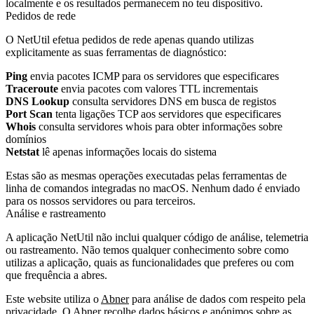
localmente e os resultados permanecem no teu dispositivo.
Pedidos de rede
O NetUtil efetua pedidos de rede apenas quando utilizas
explicitamente as suas ferramentas de diagnóstico:
Ping
envia pacotes ICMP para os servidores que especificares
Traceroute
envia pacotes com valores TTL incrementais
DNS Lookup
consulta servidores DNS em busca de registos
Port Scan
tenta ligações TCP aos servidores que especificares
Whois
consulta servidores whois para obter informações sobre
domínios
Netstat
lê apenas informações locais do sistema
Estas são as mesmas operações executadas pelas ferramentas de
linha de comandos integradas no macOS. Nenhum dado é enviado
para os nossos servidores ou para terceiros.
Análise e rastreamento
A aplicação NetUtil não inclui qualquer código de análise, telemetria
ou rastreamento. Não temos qualquer conhecimento sobre como
utilizas a aplicação, quais as funcionalidades que preferes ou com
que frequência a abres.
Este website utiliza o
Abner
para análise de dados com respeito pela
privacidade. O Abner recolhe dados básicos e anónimos sobre as