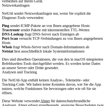
verbleiben auf Ihrem Gerät.
Netzwerkanfragen
NetUtil sendet Netzwerkanfragen nur, wenn Sie explizit die
Diagnose-Tools verwenden:
Ping
sendet ICMP-Pakete an von Ihnen angegebene Hosts
Traceroute
sendet Pakete mit inkrementellen TTL-Werten
DNS-Lookup
fragt DNS-Server nach Einträgen ab
Port-Scan
versucht TCP-Verbindungen zu von Ihnen angegebenen
Hosts
Whois
fragt Whois-Server nach Domain-Informationen ab
Netstat
liest ausschließlich lokale Systeminformationen
Dies sind dieselben Operationen, die von den in macOS integrierten
Befehlszeilen-Tools durchgeführt werden. Es werden keine Daten
an unsere Server oder Dritte gesendet.
Analysen und Tracking
Die NetUtil-App enthält keinen Analyse-, Telemetrie- oder
Tracking-Code. Wir haben keine Kenntnis davon, wie Sie die App
nutzen, welche Funktionen Sie bevorzugen oder wie oft Sie sie
öffnen.
Diese Website verwendet
Abner
für datenschutzfreundliche
Analysen. Abner erfasst grundlegende, anonyme Besuchsdaten (wie