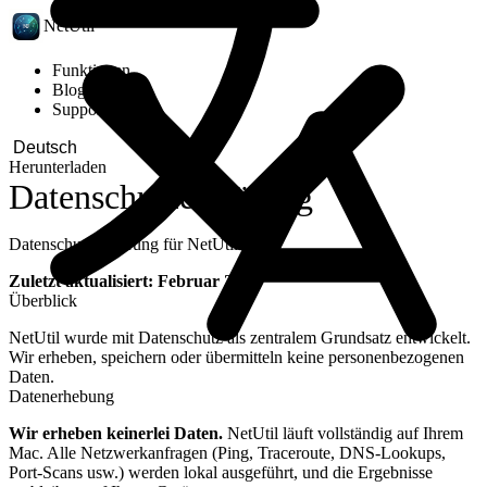
NetUtil
Funktionen
Blog
Support
Herunterladen
Datenschutzerklärung
Datenschutzerklärung für NetUtil
Zuletzt aktualisiert: Februar 2026
Überblick
NetUtil wurde mit Datenschutz als zentralem Grundsatz entwickelt.
Wir erheben, speichern oder übermitteln keine personenbezogenen
Daten.
Datenerhebung
Wir erheben keinerlei Daten.
NetUtil läuft vollständig auf Ihrem
Mac. Alle Netzwerkanfragen (Ping, Traceroute, DNS-Lookups,
Port-Scans usw.) werden lokal ausgeführt, und die Ergebnisse