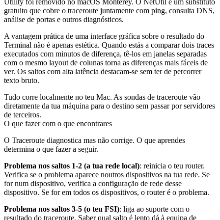
Utility foi removido no macOS Monterey. O NetUtil é um substituto
gratuito que cobre o traceroute juntamente com ping, consulta DNS,
análise de portas e outros diagnósticos.
A vantagem prática de uma interface gráfica sobre o resultado do
Terminal não é apenas estética. Quando estás a comparar dois traces
executados com minutos de diferença, tê-los em janelas separadas
com o mesmo layout de colunas torna as diferenças mais fáceis de
ver. Os saltos com alta latência destacam-se sem ter de percorrer
texto bruto.
Tudo corre localmente no teu Mac. As sondas de traceroute vão
diretamente da tua máquina para o destino sem passar por servidores
de terceiros.
O que fazer com o que encontrares
O Traceroute diagnostica mas não corrige. O que aprendes
determina o que fazer a seguir.
Problema nos saltos 1-2 (a tua rede local)
: reinicia o teu router.
Verifica se o problema aparece noutros dispositivos na tua rede. Se
for num dispositivo, verifica a configuração de rede desse
dispositivo. Se for em todos os dispositivos, o router é o problema.
Problema nos saltos 3-5 (o teu FSI)
: liga ao suporte com o
resultado do traceroute. Saber qual salto é lento dá à equipa de