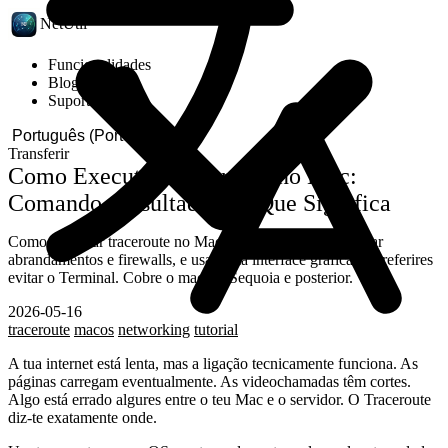
NetUtil
Funcionalidades
Blog
Suporte
Transferir
Como Executar Traceroute no Mac:
Comando, Resultado e O Que Significa
Como executar traceroute no Mac, ler cada salto, identificar
abrandamentos e firewalls, e usar uma interface gráfica se preferires
evitar o Terminal. Cobre o macOS Sequoia e posterior.
2026-05-16
traceroute
macos
networking
tutorial
A tua internet está lenta, mas a ligação tecnicamente funciona. As
páginas carregam eventualmente. As videochamadas têm cortes.
Algo está errado algures entre o teu Mac e o servidor. O Traceroute
diz-te exatamente onde.