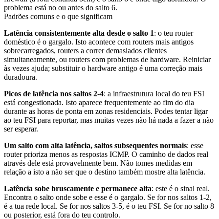
problema está no ou antes do salto 6.
Padrões comuns e o que significam
Latência consistentemente alta desde o salto 1
: o teu router
doméstico é o gargalo. Isto acontece com routers mais antigos
sobrecarregados, routers a correr demasiados clientes
simultaneamente, ou routers com problemas de hardware. Reiniciar
às vezes ajuda; substituir o hardware antigo é uma correção mais
duradoura.
Picos de latência nos saltos 2-4
: a infraestrutura local do teu FSI
está congestionada. Isto aparece frequentemente ao fim do dia
durante as horas de ponta em zonas residenciais. Podes tentar ligar
ao teu FSI para reportar, mas muitas vezes não há nada a fazer a não
ser esperar.
Um salto com alta latência, saltos subsequentes normais
: esse
router prioriza menos as respostas ICMP. O caminho de dados real
através dele está provavelmente bem. Não tomes medidas em
relação a isto a não ser que o destino também mostre alta latência.
Latência sobe bruscamente e permanece alta
: este é o sinal real.
Encontra o salto onde sobe e esse é o gargalo. Se for nos saltos 1-2,
é a tua rede local. Se for nos saltos 3-5, é o teu FSI. Se for no salto 8
ou posterior, está fora do teu controlo.