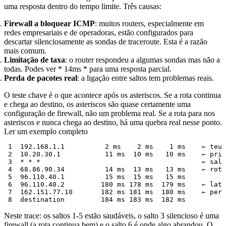
uma resposta dentro do tempo limite. Três causas:
Firewall a bloquear ICMP
: muitos routers, especialmente em
redes empresariais e de operadoras, estão configurados para
descartar silenciosamente as sondas de traceroute. Esta é a razão
mais comum.
Limitação de taxa
: o router respondeu a algumas sondas mas não a
todas. Podes ver
* 14ms *
para uma resposta parcial.
Perda de pacotes real
: a ligação entre saltos tem problemas reais.
O teste chave é o que acontece após os asteriscos. Se a rota continua
e chega ao destino, os asteriscos são quase certamente uma
configuração de firewall, não um problema real. Se a rota para nos
asteriscos e nunca chega ao destino, há uma quebra real nesse ponto.
Ler um exemplo completo
 1  192.168.1.1          2 ms    2 ms    1 ms    ← teu 
 2  10.20.30.1           11 ms  10 ms   10 ms    ← prim
 3  * * *                                        ← salt
 4  68.86.90.34          14 ms  13 ms   13 ms    ← rota
 5  96.110.40.1          15 ms  15 ms   15 ms

 6  96.110.40.2         180 ms 178 ms  179 ms    ← latê
 7  162.151.77.10       182 ms 181 ms  180 ms    ← perm
Neste trace: os saltos 1-5 estão saudáveis, o salto 3 silencioso é uma
firewall (a rota continua bem) e o salto 6 é onde algo abrandou. O