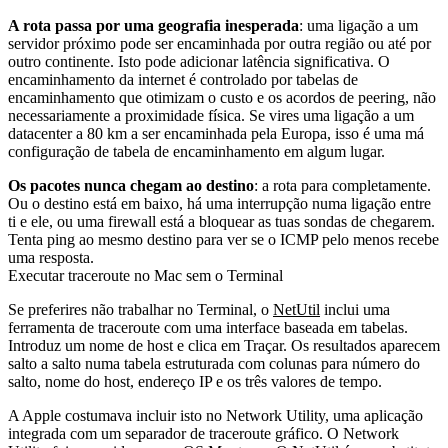
A rota passa por uma geografia inesperada
: uma ligação a um
servidor próximo pode ser encaminhada por outra região ou até por
outro continente. Isto pode adicionar latência significativa. O
encaminhamento da internet é controlado por tabelas de
encaminhamento que otimizam o custo e os acordos de peering, não
necessariamente a proximidade física. Se vires uma ligação a um
datacenter a 80 km a ser encaminhada pela Europa, isso é uma má
configuração de tabela de encaminhamento em algum lugar.
Os pacotes nunca chegam ao destino
: a rota para completamente.
Ou o destino está em baixo, há uma interrupção numa ligação entre
ti e ele, ou uma firewall está a bloquear as tuas sondas de chegarem.
Tenta
ping
ao mesmo destino para ver se o ICMP pelo menos recebe
uma resposta.
Executar traceroute no Mac sem o Terminal
Se preferires não trabalhar no Terminal, o
NetUtil
inclui uma
ferramenta de traceroute com uma interface baseada em tabelas.
Introduz um nome de host e clica em Traçar. Os resultados aparecem
salto a salto numa tabela estruturada com colunas para número do
salto, nome do host, endereço IP e os três valores de tempo.
A Apple costumava incluir isto no Network Utility, uma aplicação
integrada com um separador de traceroute gráfico. O Network