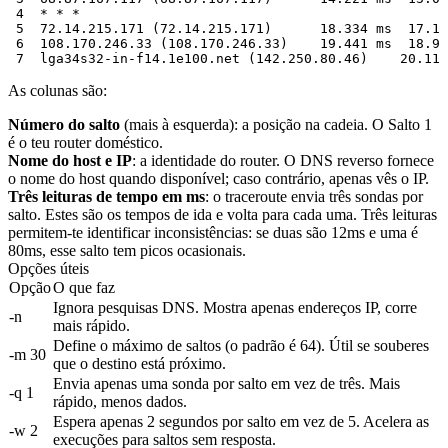
 4  * * *

 5  72.14.215.171 (72.14.215.171)      18.334 ms  17.11
 6  108.170.246.33 (108.170.246.33)    19.441 ms  18.90
As colunas são:
Número do salto
(mais à esquerda): a posição na cadeia. O Salto 1
é o teu router doméstico.
Nome do host e IP
: a identidade do router. O DNS reverso fornece
o nome do host quando disponível; caso contrário, apenas vês o IP.
Três leituras de tempo em ms
: o traceroute envia três sondas por
salto. Estes são os tempos de ida e volta para cada uma. Três leituras
permitem-te identificar inconsistências: se duas são 12ms e uma é
80ms, esse salto tem picos ocasionais.
Opções úteis
Opção
O que faz
Ignora pesquisas DNS. Mostra apenas endereços IP, corre
-n
mais rápido.
Define o máximo de saltos (o padrão é 64). Útil se souberes
-m 30
que o destino está próximo.
Envia apenas uma sonda por salto em vez de três. Mais
-q 1
rápido, menos dados.
Espera apenas 2 segundos por salto em vez de 5. Acelera as
-w 2
execuções para saltos sem resposta.