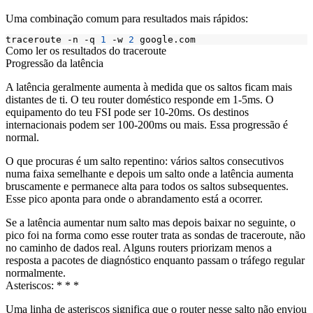
Uma combinação comum para resultados mais rápidos:
traceroute -n -q 
1
 -w 
2
Como ler os resultados do traceroute
Progressão da latência
A latência geralmente aumenta à medida que os saltos ficam mais
distantes de ti. O teu router doméstico responde em 1-5ms. O
equipamento do teu FSI pode ser 10-20ms. Os destinos
internacionais podem ser 100-200ms ou mais. Essa progressão é
normal.
O que procuras é um salto repentino: vários saltos consecutivos
numa faixa semelhante e depois um salto onde a latência aumenta
bruscamente e permanece alta para todos os saltos subsequentes.
Esse pico aponta para onde o abrandamento está a ocorrer.
Se a latência aumentar num salto mas depois baixar no seguinte, o
pico foi na forma como esse router trata as sondas de traceroute, não
no caminho de dados real. Alguns routers priorizam menos a
resposta a pacotes de diagnóstico enquanto passam o tráfego regular
normalmente.
Asteriscos:
* * *
Uma linha de asteriscos significa que o router nesse salto não enviou