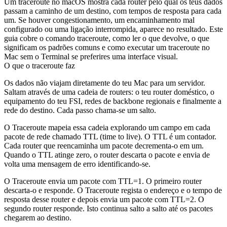
Um traceroute no macOS mostra cada router pelo qual os teus dados
passam a caminho de um destino, com tempos de resposta para cada
um. Se houver congestionamento, um encaminhamento mal
configurado ou uma ligação interrompida, aparece no resultado. Este
guia cobre o comando
traceroute
, como ler o que devolve, o que
significam os padrões comuns e como executar um traceroute no
Mac sem o Terminal se preferires uma interface visual.
O que o traceroute faz
Os dados não viajam diretamente do teu Mac para um servidor.
Saltam através de uma cadeia de routers: o teu router doméstico, o
equipamento do teu FSI, redes de backbone regionais e finalmente a
rede do destino. Cada passo chama-se um salto.
O Traceroute mapeia essa cadeia explorando um campo em cada
pacote de rede chamado TTL (time to live). O TTL é um contador.
Cada router que reencaminha um pacote decrementa-o em um.
Quando o TTL atinge zero, o router descarta o pacote e envia de
volta uma mensagem de erro identificando-se.
O Traceroute envia um pacote com TTL=1. O primeiro router
descarta-o e responde. O Traceroute regista o endereço e o tempo de
resposta desse router e depois envia um pacote com TTL=2. O
segundo router responde. Isto continua salto a salto até os pacotes
chegarem ao destino.