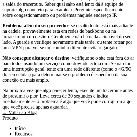
a saída do traceroute. Saber qual salto está lento dá à equipe de
suporte algo concreto para examinar. Pergunte especificamente
sobre congestionamento ou problemas naquele endereço IP.
Problema além do seu provedor
: se o salto lento está mais adiante
na cadeia, provavelmente está em redes de backbone ou na
infraestrutura do destino. Geralmente não há nada acionável do seu
lado. Aguarde e verifique novamente mais tarde, ou tente rotear por
uma VPN para ver se um caminho diferente evita o gargalo.
Não consegue alcançar o destino
: verifique se o site está fora do ar
para todos usando um serviço como downdetector.com. Se não for
uma interrupção geral, tente em uma rede diferente (como o 4G/5G
do seu celular) para determinar se o problema é específico da sua
conexão ou mais amplo.
Na próxima vez que algo parecer lento, execute um traceroute antes
de presumir o pior. Leva cerca de 30 segundos e indica
imediatamente se o problema é algo que você pode corrigir ou algo
que você precisa apenas aguardar.
← Voltar ao Blog
Produto
Início
Recursos