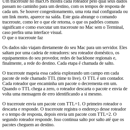
Um traceroute no macOS mostra cada roteador pelo qual seus dados
passam no caminho para um destino, com os tempos de resposta de
cada um. Se houver congestionamento, uma rota mal configurada ou
um link morto, aparece na saída. Este guia abrange o comando
traceroute
, como ler o que ele retorna, o que os padrões comuns
significam e como executar um traceroute no Mac sem o Terminal,
caso prefira uma interface visual.
O que o traceroute faz
Os dados não viajam diretamente do seu Mac para um servidor. Eles
saltam por uma cadeia de roteadores: seu roteador doméstico, os
equipamentos do seu provedor, redes de backbone regionais e,
finalmente, a rede do destino. Cada etapa é chamada de salto.
O traceroute mapeia essa cadeia explorando um campo em cada
pacote de rede chamado TTL (time to live). O TTL é um contador.
Cada roteador que encaminha um pacote o decrementa em um.
Quando o TTL chega a zero, o roteador descarta o pacote e envia de
volta uma mensagem de erro identificando a si mesmo.
O traceroute envia um pacote com TTL=1. O primeiro roteador o
descarta e responde. O traceroute registra o endereço desse roteador
e o tempo de resposta, depois envia um pacote com TTL=2. O
segundo roteador responde. Isso continua salto por salto até que os
pacotes cheguem ao destino.