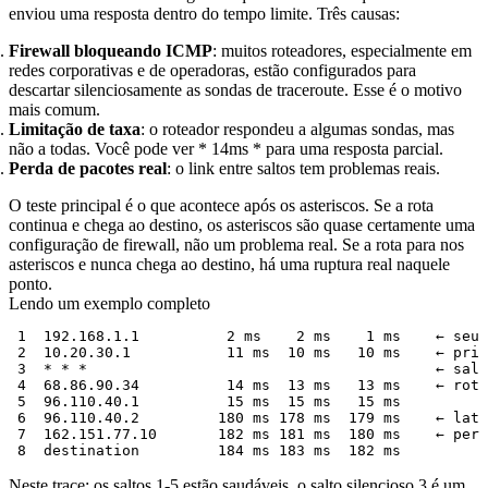
enviou uma resposta dentro do tempo limite. Três causas:
Firewall bloqueando ICMP
: muitos roteadores, especialmente em
redes corporativas e de operadoras, estão configurados para
descartar silenciosamente as sondas de traceroute. Esse é o motivo
mais comum.
Limitação de taxa
: o roteador respondeu a algumas sondas, mas
não a todas. Você pode ver
* 14ms *
para uma resposta parcial.
Perda de pacotes real
: o link entre saltos tem problemas reais.
O teste principal é o que acontece após os asteriscos. Se a rota
continua e chega ao destino, os asteriscos são quase certamente uma
configuração de firewall, não um problema real. Se a rota para nos
asteriscos e nunca chega ao destino, há uma ruptura real naquele
ponto.
Lendo um exemplo completo
 1  192.168.1.1          2 ms    2 ms    1 ms    ← seu 
 2  10.20.30.1           11 ms  10 ms   10 ms    ← prim
 3  * * *                                        ← salt
 4  68.86.90.34          14 ms  13 ms   13 ms    ← rota
 5  96.110.40.1          15 ms  15 ms   15 ms

 6  96.110.40.2         180 ms 178 ms  179 ms    ← latê
 7  162.151.77.10       182 ms 181 ms  180 ms    ← perm
Neste trace: os saltos 1-5 estão saudáveis, o salto silencioso 3 é um