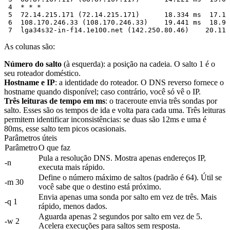
 4  * * *

 5  72.14.215.171 (72.14.215.171)      18.334 ms  17.11
 6  108.170.246.33 (108.170.246.33)    19.441 ms  18.90
As colunas são:
Número do salto
(à esquerda): a posição na cadeia. O salto 1 é o
seu roteador doméstico.
Hostname e IP
: a identidade do roteador. O DNS reverso fornece o
hostname quando disponível; caso contrário, você só vê o IP.
Três leituras de tempo em ms
: o traceroute envia três sondas por
salto. Esses são os tempos de ida e volta para cada uma. Três leituras
permitem identificar inconsistências: se duas são 12ms e uma é
80ms, esse salto tem picos ocasionais.
Parâmetros úteis
Parâmetro
O que faz
Pula a resolução DNS. Mostra apenas endereços IP,
-n
executa mais rápido.
Define o número máximo de saltos (padrão é 64). Útil se
-m 30
você sabe que o destino está próximo.
Envia apenas uma sonda por salto em vez de três. Mais
-q 1
rápido, menos dados.
Aguarda apenas 2 segundos por salto em vez de 5.
-w 2
Acelera execuções para saltos sem resposta.