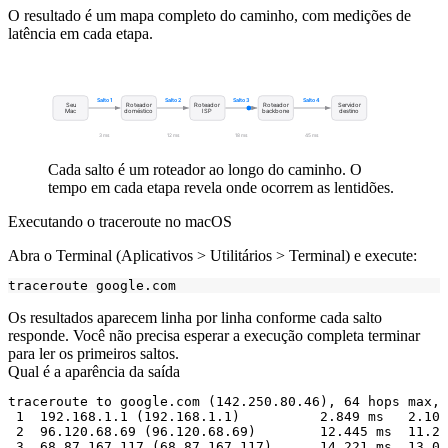
O resultado é um mapa completo do caminho, com medições de
latência em cada etapa.
Salto 1
Salto 2
Salto 3
Salto 4
Seu
Roteador
Roteador
Roteador
Servidor
Mac
doméstico
ISP
backbone
destino
3 ms
12 ms
18 ms
45 ms
Cada salto é um roteador ao longo do caminho. O
tempo em cada etapa revela onde ocorrem as lentidões.
Executando o traceroute no macOS
Abra o Terminal (Aplicativos > Utilitários > Terminal) e execute:
Os resultados aparecem linha por linha conforme cada salto
responde. Você não precisa esperar a execução completa terminar
para ler os primeiros saltos.
Qual é a aparência da saída
traceroute to google.com (142.250.80.46), 64 hops max, 
 1  192.168.1.1 (192.168.1.1)          2.849 ms   2.103
 2  96.120.68.69 (96.120.68.69)        12.445 ms  11.20
 3  68.87.167.117 (68.87.167.117)      14.221 ms  13.00