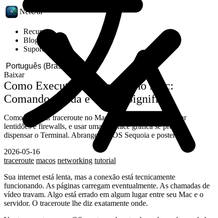
NetUtil
Recursos
Blog
Suporte
Baixar
Como Executar Traceroute no Mac:
Comando, Saída e O Que Significa
Como executar traceroute no Mac, ler cada salto, identificar
lentidões e firewalls, e usar uma interface gráfica se preferir
dispensar o Terminal. Abrange macOS Sequoia e posteriores.
2026-05-16
traceroute
macos
networking
tutorial
Sua internet está lenta, mas a conexão está tecnicamente
funcionando. As páginas carregam eventualmente. As chamadas de
vídeo travam. Algo está errado em algum lugar entre seu Mac e o
servidor. O traceroute lhe diz exatamente onde.