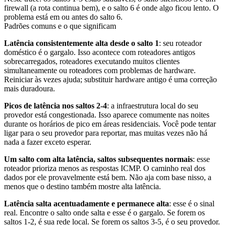
firewall (a rota continua bem), e o salto 6 é onde algo ficou lento. O
problema está em ou antes do salto 6.
Padrões comuns e o que significam
Latência consistentemente alta desde o salto 1
: seu roteador
doméstico é o gargalo. Isso acontece com roteadores antigos
sobrecarregados, roteadores executando muitos clientes
simultaneamente ou roteadores com problemas de hardware.
Reiniciar às vezes ajuda; substituir hardware antigo é uma correção
mais duradoura.
Picos de latência nos saltos 2-4
: a infraestrutura local do seu
provedor está congestionada. Isso aparece comumente nas noites
durante os horários de pico em áreas residenciais. Você pode tentar
ligar para o seu provedor para reportar, mas muitas vezes não há
nada a fazer exceto esperar.
Um salto com alta latência, saltos subsequentes normais
: esse
roteador prioriza menos as respostas ICMP. O caminho real dos
dados por ele provavelmente está bem. Não aja com base nisso, a
menos que o destino também mostre alta latência.
Latência salta acentuadamente e permanece alta
: esse é o sinal
real. Encontre o salto onde salta e esse é o gargalo. Se forem os
saltos 1-2, é sua rede local. Se forem os saltos 3-5, é o seu provedor.