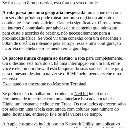
Se for o salto 8 ou posterior, está fora do seu controle.
A rota passa por uma geografia inesperada
: uma conexão com
um servidor próximo pode rotear por outra região ou até outro
continente. Isso pode adicionar latência significativa. O roteamento
na internet é controlado por tabelas de roteamento que otimizam
para custo e acordos de peering, não necessariamente para a
proximidade física. Se você vir uma conexão com um datacenter a
80km de distância roteando pela Europa, essa é uma configuração
incorreta de tabela de roteamento em algum lugar.
Os pacotes nunca chegam ao destino
: a rota para completamente.
Ou o destino está fora do ar, há uma interrupção em um link entre
você e ele, ou um firewall está bloqueando suas sondas. Tente
ping
para o mesmo destino para ver se o ICMP pelo menos recebe uma
resposta.
Executando o traceroute no Mac sem Terminal
Se preferir não trabalhar no Terminal, o
NetUtil
inclui uma
ferramenta de traceroute com uma interface baseada em tabela.
Digite um hostname e clique em Trace. Os resultados aparecem salto
por salto em uma tabela estruturada com colunas para número do
salto, hostname, endereço IP e os três valores de tempo.
A Apple costumava incluir isso no Network Utility, um aplicativo