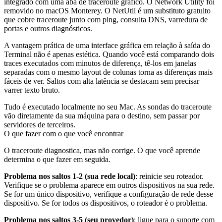
integrado com uma aba de traceroute gráfico. O Network Utility foi
removido no macOS Monterey. O NetUtil é um substituto gratuito
que cobre traceroute junto com ping, consulta DNS, varredura de
portas e outros diagnósticos.
A vantagem prática de uma interface gráfica em relação à saída do
Terminal não é apenas estética. Quando você está comparando dois
traces executados com minutos de diferença, tê-los em janelas
separadas com o mesmo layout de colunas torna as diferenças mais
fáceis de ver. Saltos com alta latência se destacam sem precisar
varrer texto bruto.
Tudo é executado localmente no seu Mac. As sondas do traceroute
vão diretamente da sua máquina para o destino, sem passar por
servidores de terceiros.
O que fazer com o que você encontrar
O traceroute diagnostica, mas não corrige. O que você aprende
determina o que fazer em seguida.
Problema nos saltos 1-2 (sua rede local)
: reinicie seu roteador.
Verifique se o problema aparece em outros dispositivos na sua rede.
Se for um único dispositivo, verifique a configuração de rede desse
dispositivo. Se for todos os dispositivos, o roteador é o problema.
Problema nos saltos 3-5 (seu provedor)
: ligue para o suporte com