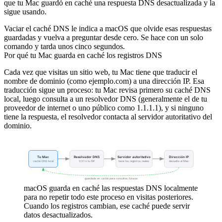
que tu Mac guardó en caché una respuesta DNS desactualizada y la
sigue usando.
Vaciar el caché DNS le indica a macOS que olvide esas respuestas
guardadas y vuelva a preguntar desde cero. Se hace con un solo
comando y tarda unos cinco segundos.
Por qué tu Mac guarda en caché los registros DNS
Cada vez que visitas un sitio web, tu Mac tiene que traducir el
nombre de dominio (como
ejemplo.com
) a una dirección IP. Esa
traducción sigue un proceso: tu Mac revisa primero su caché DNS
local, luego consulta a un resolvedor DNS (generalmente el de tu
proveedor de internet o uno público como 1.1.1.1), y si ninguno
tiene la respuesta, el resolvedor contacta al servidor autoritativo del
dominio.
Tu Mac
Resolvedor DNS
Servidor autoritativo
Dirección IP
caché DNS local
1.1.1.1 o tu ISP
tiene los registros reales
devuelta al Mac
guardada en caché para consultas futuras
macOS guarda en caché las respuestas DNS localmente
para no repetir todo este proceso en visitas posteriores.
Cuando los registros cambian, ese caché puede servir
datos desactualizados.