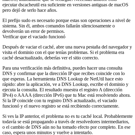
ejecutar
dscacheutil
era suficiente en versiones antiguas de macOS
pero dejó de serlo hace años.
El prefijo
sudo
es necesario porque estas son operaciones a nivel de
sistema. Sin él, ambos comandos fallarán silenciosamente o
devolverán un error de permisos.
Verificar que el vaciado funcionó
Después de vaciar el caché, abre una nueva pestaña del navegador y
visita el dominio con el que tenías problemas. Si el problema era
caché desactualizado, deberías ver el sitio correcto.
Para una verificación más definitiva, puedes hacer una consulta
DNS y confirmar que la dirección IP que recibes coincide con lo
que esperas. La herramienta DNS Lookup de NetUtil hace esto
rápido: abre la aplicación, ve a DNS Lookup, escribe el dominio y
ejecuta la consulta. El resultado muestra el registro A (dirección
IPv4) o AAAA (dirección IPv6) que tu Mac está resolviendo ahora.
Si la IP coincide con tu registro DNS actualizado, el vaciado
funcionó y el nuevo registro se está recibiendo correctamente.
Si ves la IP anterior, el problema no es tu caché local. Probablemente
todavía se está propagando a través de resolvedores intermediarios,
o el cambio de DNS aún no ha tomado efecto por completo. En ese
caso, espera unos minutos y vuelve a intentarlo.