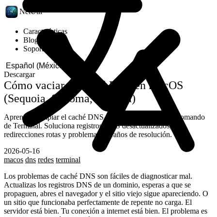
NetUtil
Características
Blog
Soporte
Descargar
Cómo vaciar el caché DNS en macOS
(Sequoia, Sonoma, Ventura)
Aprende a limpiar el caché DNS en macOS con un solo comando
de Terminal. Soluciona registros DNS desactualizados,
redirecciones rotas y problemas extraños de resolución.
2026-05-16
macos
dns
redes
terminal
Los problemas de caché DNS son fáciles de diagnosticar mal.
Actualizas los registros DNS de un dominio, esperas a que se
propaguen, abres el navegador y el sitio viejo sigue apareciendo. O
un sitio que funcionaba perfectamente de repente no carga. El
servidor está bien. Tu conexión a internet está bien. El problema es