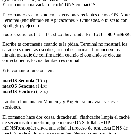
El comando para vaciar el caché DNS en macOS
El comando es el mismo en las versiones recientes de macOS. Abre
Terminal (encuéntralo en Aplicaciones > Utilidades, o búscalo con
Spotlight) y ejecuta:
Escribe tu contraseña cuando te la pidan. Terminal no mostrará los
caracteres mientras escribes, lo cual es normal. Tampoco verás
ningún mensaje de confirmación cuando el comando se ejecuta
correctamente, lo cual también es normal.
Este comando funciona en:
macOS Sequoia
(15.x)
macOS Sonoma
(14.x)
macOS Ventura
(13.x)
También funciona en Monterey y Big Sur si todavía usas esas
versiones.
El comando hace dos cosas.
dscacheutil -flushcache
limpia el caché
de servicios de directorio, que incluye DNS.
killall -HUP
mDNSResponder
envía una señal al proceso de respuesta DNS de
macOS, indicándole que se recargue. Necesitas ambos. Solo