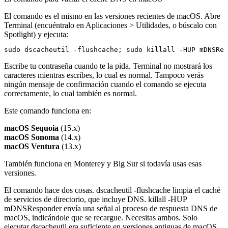
El comando es el mismo en las versiones recientes de macOS. Abre
Terminal (encuéntralo en Aplicaciones > Utilidades, o búscalo con
Spotlight) y ejecuta:
Escribe tu contraseña cuando te la pida. Terminal no mostrará los
caracteres mientras escribes, lo cual es normal. Tampoco verás
ningún mensaje de confirmación cuando el comando se ejecuta
correctamente, lo cual también es normal.
Este comando funciona en:
macOS Sequoia
(15.x)
macOS Sonoma
(14.x)
macOS Ventura
(13.x)
También funciona en Monterey y Big Sur si todavía usas esas
versiones.
El comando hace dos cosas.
dscacheutil -flushcache
limpia el caché
de servicios de directorio, que incluye DNS.
killall -HUP
mDNSResponder
envía una señal al proceso de respuesta DNS de
macOS, indicándole que se recargue. Necesitas ambos. Solo
ejecutar
dscacheutil
era suficiente en versiones antiguas de macOS