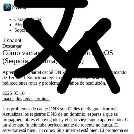
NetUtil
Características
Blog
Soporte
Descargar
Cómo vaciar el caché DNS en macOS
(Sequoia, Sonoma, Ventura)
Aprende a limpiar el caché DNS en macOS con un solo comando
de Terminal. Soluciona registros DNS desactualizados,
redirecciones rotas y problemas extraños de resolución.
2026-05-16
macos
dns
redes
terminal
Los problemas de caché DNS son fáciles de diagnosticar mal.
Actualizas los registros DNS de un dominio, esperas a que se
propaguen, abres el navegador y el sitio viejo sigue apareciendo. O
un sitio que funcionaba perfectamente de repente no carga. El
servidor está bien. Tu conexión a internet está bien. El problema es