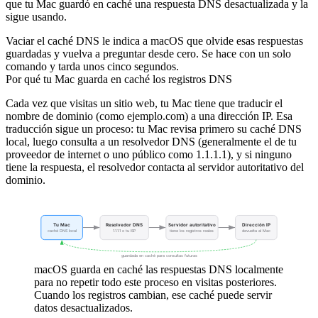
que tu Mac guardó en caché una respuesta DNS desactualizada y la
sigue usando.
Vaciar el caché DNS le indica a macOS que olvide esas respuestas
guardadas y vuelva a preguntar desde cero. Se hace con un solo
comando y tarda unos cinco segundos.
Por qué tu Mac guarda en caché los registros DNS
Cada vez que visitas un sitio web, tu Mac tiene que traducir el
nombre de dominio (como
ejemplo.com
) a una dirección IP. Esa
traducción sigue un proceso: tu Mac revisa primero su caché DNS
local, luego consulta a un resolvedor DNS (generalmente el de tu
proveedor de internet o uno público como 1.1.1.1), y si ninguno
tiene la respuesta, el resolvedor contacta al servidor autoritativo del
dominio.
Tu Mac
Resolvedor DNS
Servidor autoritativo
Dirección IP
caché DNS local
1.1.1.1 o tu ISP
tiene los registros reales
devuelta al Mac
guardada en caché para consultas futuras
macOS guarda en caché las respuestas DNS localmente
para no repetir todo este proceso en visitas posteriores.
Cuando los registros cambian, ese caché puede servir
datos desactualizados.