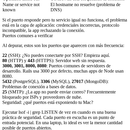
Name or service not
El hostname no resuelve (problema de
known
DNS)
Si el puerto responde pero tu servicio igual no funciona, el problema
está en la capa de aplicación: credenciales incorrectas, protocolo
incompatible, la app rechazando la conexión.
Puertos comunes a verificar
Al depurar, estos son los puertos que aparecen con más frecuencia:
22
(SSH): ¿No puedes conectarte por SSH? Empieza aquí.
80
(HTTP) y
443
(HTTPS): Servidor web sin respuesta.
3000, 3001, 8000, 8080
: Puertos comunes de servidores de
desarrollo. Rails usa 3000 por defecto, muchas apps de Node usan
8080.
5432
(PostgreSQL),
3306
(MySQL),
27017
(MongoDB):
Problemas de conexión a bases de datos.
25
(SMTP): ¿La app no puede enviar correo? Frecuentemente
bloqueado por ISPs y proveedores de nube.
Seguridad: ¿qué puertos está exponiendo tu Mac?
Ejecutar
lsof -i | grep LISTEN
de vez en cuando es una buena
práctica de seguridad. Cada puerto en escucha es un punto de
entrada potencial. En una laptop, lo ideal es ver la menor cantidad
posible de puertos abiertos.