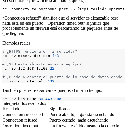
Si está filtrado (firewall descartando paquetes):
“Connection refused” significa que el servidor es alcanzable pero
nada está en ese puerto. “Operation timed out” significa que
probablemente un firewall está descartando tus paquetes antes de
que lleguen.
Ejemplos reales:
# ¿HTTPS funciona en mi servidor?
nc -zv miservidor.com 
443
# ¿SSH está abierto en este equipo?
nc -zv 192.168.1.100 
22
# ¿Puedo alcanzar el puerto de la base de datos desde a
nc -zv db.internal 
5432
También puedes revisar varios puertos al mismo tiempo:
nc -zv hostname 
80
443
8080
Interpretar los resultados
Resultado
Significado
Connection succeeded
Puerto abierto, algo está escuchando
Connection refused
Puerto cerrado, nada escuchando
Operation timed out
Un firewall está bloqueando la conexión