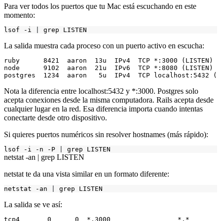
Para ver todos los puertos que tu Mac está escuchando en este
momento:
lsof -i 
|
La salida muestra cada proceso con un puerto activo en escucha:
ruby      8421  aaron  13u  IPv4  TCP *:3000 (LISTEN)

node      9102  aaron  21u  IPv6  TCP *:8080 (LISTEN)

Nota la diferencia entre
localhost:5432
y
*:3000
. Postgres solo
acepta conexiones desde la misma computadora. Rails acepta desde
cualquier lugar en la red. Esa diferencia importa cuando intentas
conectarte desde otro dispositivo.
Si quieres puertos numéricos sin resolver hostnames (más rápido):
lsof -i -n -P 
|
netstat -an | grep LISTEN
netstat
te da una vista similar en un formato diferente:
netstat -an 
|
La salida se ve así:
tcp4       0      0  *.3000                 *.*        