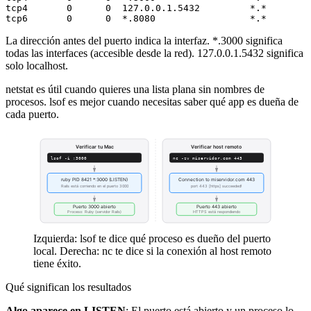
tcp4       0      0  127.0.0.1.5432         *.*        
La dirección antes del puerto indica la interfaz.
*.3000
significa
todas las interfaces (accesible desde la red).
127.0.0.1.5432
significa
solo localhost.
netstat
es útil cuando quieres una lista plana sin nombres de
procesos.
lsof
es mejor cuando necesitas saber qué app es dueña de
cada puerto.
Verificar tu Mac
Verificar host remoto
lsof -i :3000
nc -zv miservidor.com 443
ruby PID 8421 *:3000 (LISTEN)
Connection to miservidor.com 443
Rails está corriendo en el puerto 3000
port 443 [https] succeeded!
Puerto 3000 abierto
Puerto 443 abierto
Proceso: Ruby (servidor Rails)
HTTPS está respondiendo
Izquierda: lsof te dice qué proceso es dueño del puerto
local. Derecha: nc te dice si la conexión al host remoto
tiene éxito.
Qué significan los resultados
Algo aparece en LISTEN
: El puerto está abierto y un proceso lo