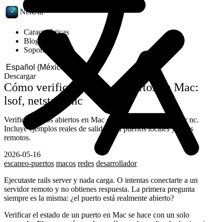
NetUtil
Características
Blog
Soporte
Descargar
Cómo verificar puertos abiertos en Mac:
lsof, netstat y nc
Verifica puertos abiertos en Mac con lsof -i :3000, netstat y nc.
Incluye ejemplos reales de salida para puertos locales y hosts
remotos.
2026-05-16
escaneo-puertos
macos
redes
desarrollador
Ejecutaste
rails server
y nada carga. O intentas conectarte a un
servidor remoto y no obtienes respuesta. La primera pregunta
siempre es la misma: ¿el puerto está realmente abierto?
Verificar el estado de un puerto en Mac se hace con un solo